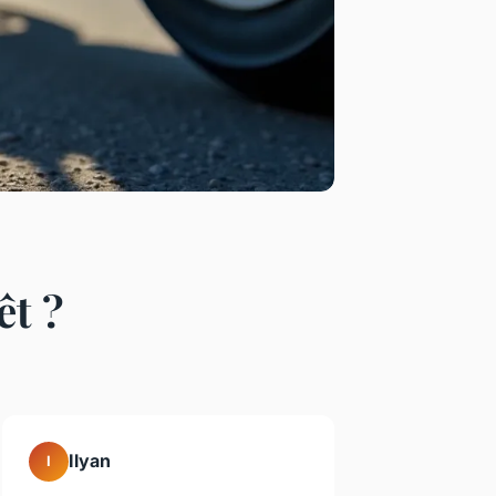
êt ?
Ilyan
I