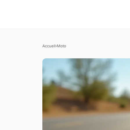
Accueil
›
Moto